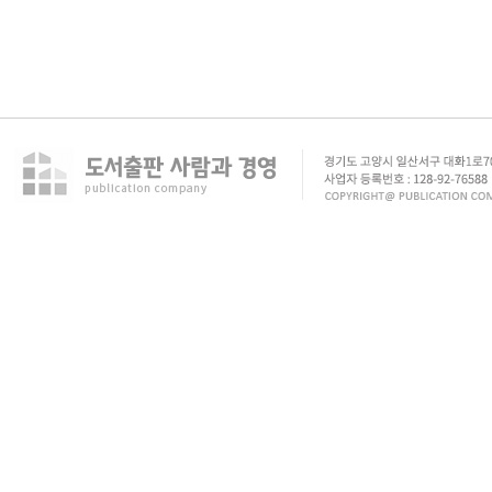
enFree